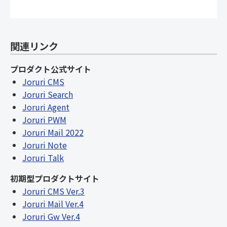
関連リンク
プロダクト公式サイト
Joruri CMS
Joruri Search
Joruri Agent
Joruri PWM
Joruri Mail 2022
Joruri Note
Joruri Talk
初期型プロダクトサイト
Joruri CMS Ver.3
Joruri Mail Ver.4
Joruri Gw Ver.4