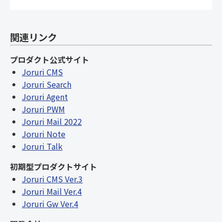
関連リンク
プロダクト公式サイト
Joruri CMS
Joruri Search
Joruri Agent
Joruri PWM
Joruri Mail 2022
Joruri Note
Joruri Talk
初期型プロダクトサイト
Joruri CMS Ver.3
Joruri Mail Ver.4
Joruri Gw Ver.4